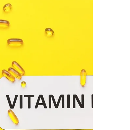
interiéri. Prechádzky a prácu v záhrade treba
presunúť na skoré ranné alebo neskoré
večerné hodiny. Pri pobyte vonku je
samozrejmosťou pokrývka hlavy, slnečné
okuliare a krém s vysokým ochranným
faktorom. Oblečenie by malo byť voľné,
svetlé a z prírodných materiálov.