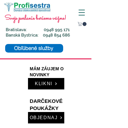
Svoje poslanie berieme vážne!
Bratislava:
0948 995 171
Banská Bystrica:
0948 854 686
Obľúbené služby
MÁM ZÁUJEM O
NOVINKY
KLIKNI
DARČEKOVÉ
POUKÁŽKY
OBJEDNAJ