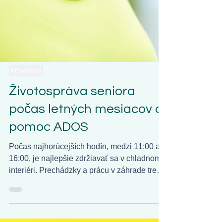
Prevencia
Životospráva seniora
počas letných mesiacov a
pomoc ADOS
Počas najhorúcejších hodín, medzi 11:00 a
16:00, je najlepšie zdržiavať sa v chladnom