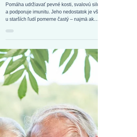
Prevencia
Vitamín D je pre seniorov
veľmi dôležitý
Pomáha udržiavať pevné kosti, svalovú silu
a podporuje imunitu. Jeho nedostatok je však
u starších ľudí pomerne častý – najmä ak
trávia málo času na slnku alebo majú
obmedzenú pohyblivosť.