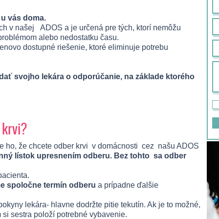
 u vás doma.
ích v našej ADOS a je určená pre tých, ktorí nemôžu
 problémom alebo nedostatku času.
novo dostupné riešenie, ktoré eliminuje potrebu
iadať svojho lekára o odporúčanie, na základe ktorého
 krvi?
jte ho, že chcete odber krvi v domácnosti cez našu ADOS
enný lístok upresnením odberu. Bez tohto sa odber
pacienta.
 spoločne termín odberu
a prípadne ďalšie
okyny lekára- hlavne dodržte pitie tekutín. Ak je to možné,
m si sestra položí potrebné vybavenie.