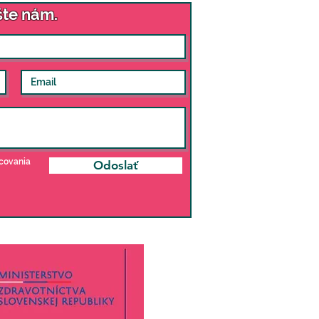
šte nám.
njekcia  +10% zľava - 32,40 EUR
covania
Odoslať