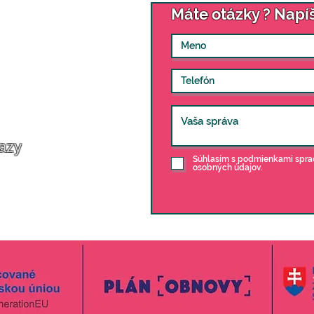
 ďalšia osoba v domácnosti

Máte otázky ? Napí
:
slava
injekcia (B12) iba pri vystavení receptu lekárom :  od 36€ / i
995 171
lava@profisestra.sk
á Bystrica:
854 686
ica@profisestra.sk
azy
Súhlasím s podmienkami spra
ník
osobných údajov.
PR
kies