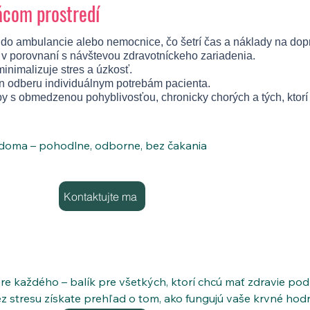
ácom prostredí
do ambulancie alebo nemocnice, čo šetrí čas a náklady na dop
e v porovnaní s návštevou zdravotníckeho zariadenia.
nimalizuje stres a úzkosť.
n odberu individuálnym potrebám pacienta.
by s obmedzenou pohyblivosťou, chronicky chorých a tých, ktorí
doma – pohodlne, odborne, bez čakania

už nemusí znamenať cestovanie a čakanie v preplnenej ambul
estra z ProfiSestra príde priamo k vám domov a postará sa o
Kontaktujte ma
šho domova.

vi podľa žiadanky od lekára alebo na vlastnú žiadosť (samop
lny výber vyšetrení (napr. cukor, cholesterol, pečeňové testy, 
re každého – balík pre všetkých, ktorí chcú mať zdravie pod
 odber s použitím sterilných a jednorazových pomôcok,

z stresu získate prehľad o tom, ako fungujú vaše krvné hodnot