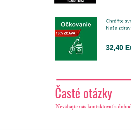
Tento rozbor
roku života,
nasmeruje v
Chráňte svo
Naša zdravo
profesionál
32,40 E
Služba zahŕ
 - očkovanie
 - vitamínov
 - výjazdy d
 - rýchle a
 - komfort 
Časté otázky
Vyhnite sa 
najlepšie.

Neváhajte nás kontaktovať a dohodn
Očkovanie p