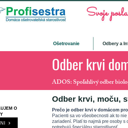
Svoje posla
Ošetrovanie
Odbery a In
Odber krvi do
ADOS: Spoľahlivý odber biolo
Odber krvi, moču, s
ÁUJEM O
Prečo je odber krvi v domácom pr
KY
Pacienti sa vo všeobecnosti ak to ni
zariadení. Platí to najmä pre osoby 
NI
potrebujú špeciálnu starostlivosť.