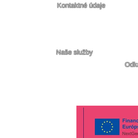
24€- každá
Kontaktné údaje
Brati
Inter Care s.r.o.
Vitamínová 
0948 
Vajnorská 32
bratis
Bratislava 831 03
Slovensko
Bansk
0948 
bystr
Naše služby
•
Ošetrovanie
Odk
•
Liečebná rehabilitácia
•
Cen
•
Odbery
•
GD
•
Opatrovanie seniorov
• C
oo