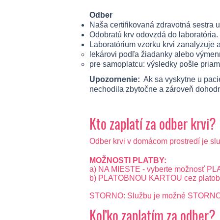
Odber
Naša certifikovaná zdravotná sestra u
Odobratú krv odovzdá do laboratória.
Laboratórium vzorku krvi zanalyzuje 
lekárovi podľa žiadanky alebo výmen
pre samoplatcu: výsledky pošle pria
Upozornenie:
Ak sa vyskytne u paci
nechodila zbytočne a zároveň dohod
Kto zaplatí za odber krvi?
Odber krvi v domácom prostredí je slu
MOŽNOSTI PLATBY:
a) NA MIESTE - vyberte možnosť 
b) PLATOBNOU KARTOU cez platobn
STORNO: Službu je možné STORNOVA
Koľko zaplatím za odber?