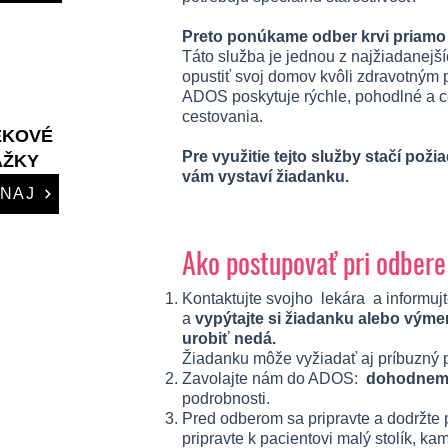
Preto ponúkame odber krvi priamo
Táto služba je jednou z najžiadanejš
opustiť svoj domov kvôli zdravotným
ADOS poskytuje rýchle, pohodlné a ce
cestovania.
EKOVÉ
Pre využitie tejto služby stačí pož
ÁŽKY
vám vystaví žiadanku.
NAJ
Ako postupovať pri odbere
Kontaktujte svojho lekára a informu
a
vypýtajte si žiadanku alebo vým
urobiť nedá.
Žiadanku môže vyžiadať aj príbuzný 
Zavolajte nám do ADOS:
dohodneme
podrobnosti.
Pred odberom sa pripravte a dodržte p
pripravte k pacientovi malý stolík, ka