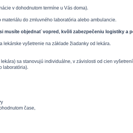
inácie v dohodnutom termíne u Vás doma).
o materiálu do zmluvného laboratória alebo ambulancie.
si musíte objednať vopred, kvôli zabezpečeniu logistiky a 
 lekárske vyšetrenie na základe žiadanky od lekára.
ekára) sa stanovujú individuálne, v závislosti od cien vyšetren
 laboratória).
vy
dohodnutom čase,