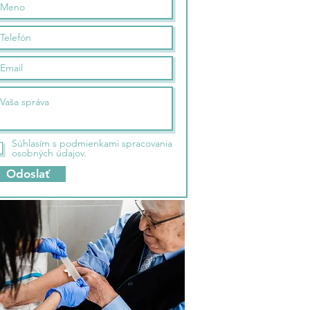
Súhlasím s podmienkami spracovania
osobných údajov.
Odoslať