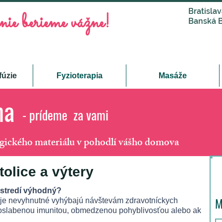
Bratis
nie berieme vážne!
Banská B
fúzie
Fyzioterapia
Masáže
ma
- prídeme za vami
gického materiálu v pohodlí vášho domova
M
tolice a výtery
ostredí výhodný?
M
e je nevyhnutné vyhýbajú návštevám zdravotníckych
s oslabenou imunitou, obmedzenou pohyblivosťou alebo ak