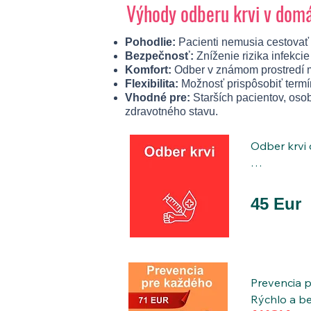
Výhody odberu krvi v dom
Pohodlie:
Pacienti nemusia cestovať 
Bezpečnosť:
Zníženie rizika infekci
Komfort:
Odber v známom prostredí mi
Flexibilita:
Možnosť prispôsobiť termí
Vhodné pre:
Starších pacientov, oso
zdravotného stavu.
Odber krvi 
Odber krvi 
Zdravotná s
45 Eur
pohodlí vá
Čo získate:

 - odber kr
 - individuá
Prevencia p
 - bezpečný
Rýchlo a be