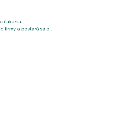
stosterón prirodzene klesá po 30. 
avu, pokles motivácie či libida a 
 čakania.

 firmy a postará sa o 
zpečíme tam, kde sa cítite 