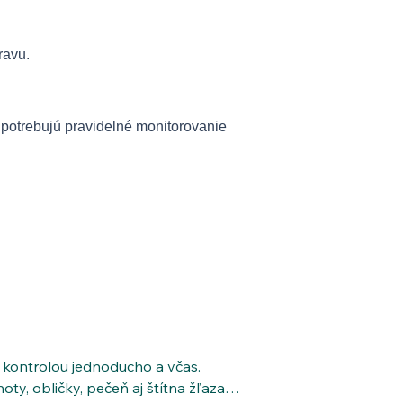
ravu.
 potrebujú pravidelné monitorovanie
ancii.

 rýchly, šetrný a presný odber – v 
latcovský odber)

krvný obraz a iné),

 kontrolou jednoducho a včas. 
y, obličky, pečeň aj štítna žľaza. 