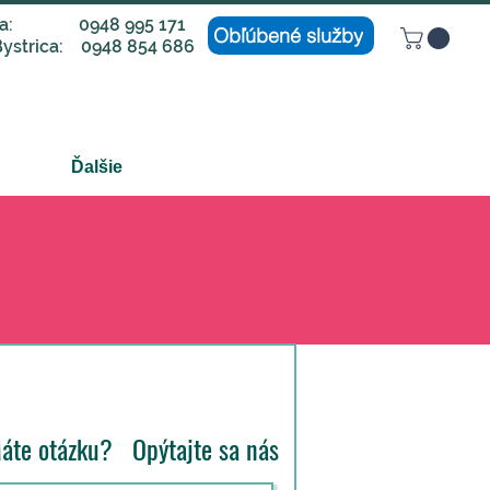
lava: 0948 995 171
Obľúbené služby
ystrica: 0948 854 686
Ďalšie
: +421 948 995 171
E:
info@intercare.sk
áte otázku? Opýtajte sa nás