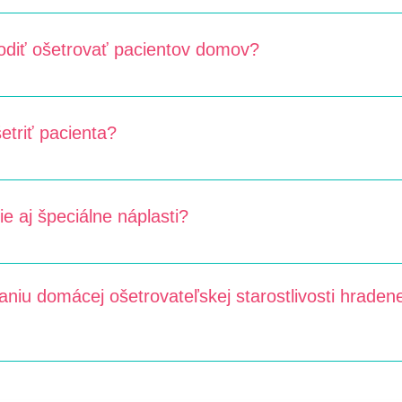
činnosť, ktorú môžu vykonávať len zdravotnícki pracovníci, leká
ežanín, podávanie injekcií, infúzií a iné odborné výkony.
odiť ošetrovať pacientov domov?
a podľa návrhu ošetrujúceho lekára. Zdravotná poisťovňa však 
eby je možné si objednať viac návštev za priamu platbu.
etriť pacienta?
ámi približný časový interval, kedy príde na ošetrenie. V prípa
i dohodnúť individuálny termín za príplatok.
e aj špeciálne náplasti?
špeciálny zdravotnícky materiál, ktoré pacientovi predpísal ošetr
aniu domácej ošetrovateľskej starostlivosti hraden
starostlivosti hradenej zo zdravotného poistenia je potrebné do
 pacienta a potrebu domácej starostlivosti. V nálezoch musí by