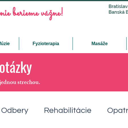
Bratis
nie berieme vážne!
Banská B
fúzie
Fyzioterapia
Masáže
otázky
ednou strechou.
Odbery
Rehabilitácie
Opat