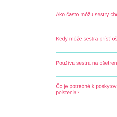
Ošetrovanie pacientov je odborná 
napríklad o ošetrovanie rán, prel
Ako často môžu sestry ch
Sestry chodia ošetrovať pacient
revíznym lekárom. V prípade potr
Kedy môže sestra prísť oš
Sestra pacientovi vždy vopred ozn
ošetrenie v inom čase, je možné s
Používa sestra na ošetreni
Sestra používa tie náplasti a ten 
vám s výberom pomôžeme.
Čo je potrebné k poskytov
poistenia?
Pre poskytovanie ošetrovateľskej 
ktoré dokumentujú zdravotný stav