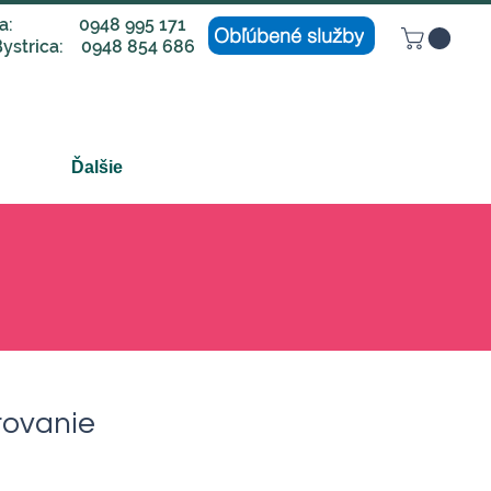
lava: 0948 995 171
Obľúbené služby
ystrica: 0948 854 686
Ďalšie
rovanie