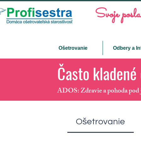
Svoje posla
Ošetrovanie
Odbery a In
Často kladené 
ADOS: Zdravie a pohoda pod j
Ošetrovanie