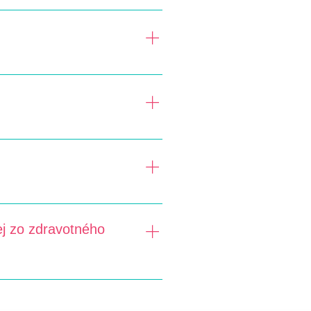
ri a špecializované sestry. Ide
uhrádza len návštevy schválené
de, že pacient potrebuje
ujúci lekár. V prípade potreby
ej zo zdravotného
ručiť kópie lekárskych nálezov,
ť uvedené, že pacient má