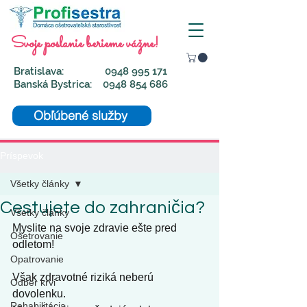
Svoje poslanie berieme vážne!
Bratislava:
0948 995 171
Banská Bystrica:
0948 854 686
Obľúbené služby
Príspevok
Všetky články
Cestujete do zahraničia?
Všetky články
Myslite na svoje zdravie ešte pred 
Ošetrovanie
odletom! 
Opatrovanie
Však zdravotné riziká neberú 
Odber krvi
dovolenku.
Rehabilitácia