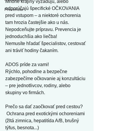
Mnohé krajiny vyžadujú, alebo 
odporúčajú špecifické OČKOVANIA 
Prevencia
pred vstupom – a niektoré ochorenia 
tam hrozia častejšie ako u nás.
Nepodceňujte prípravu. Prevencia je 
jednoduchšia ako liečba!
Nemusíte hľadať špecialistov, cestovať 
ani tráviť hodiny čakaním.
ADOS príde za vami!
Rýchlo, pohodlne a bezpečne 
zabezpečíme očkovanie aj konzultáciu 
– pre jednotlivcov, rodiny, alebo 
skupiny vo firmách.
Prečo sa dať zaočkovať pred cestou?
 Ochrana pred exotickými ochoreniami 
(žltá zimnica, hepatitída A/B, brušný 
týfus, besnota...)